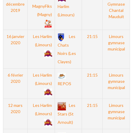
décembre
Gymnase
MagnyFiks
Harlim
2019
Chantal
(Magny)
(Limours)
Mauduit
16 janvier
Les Harlim
Les
21:15
Limours
2020
gymnase
(Limours)
Chats
municipal
Noirs (Les
Clayes)
6 février
Les Harlim
21:15
Limours
2020
gymnase
(Limours)
REPOS
municipal
12 mars
Les Harlim
Les
21:15
Limours
2020
gymnase
(Limours)
Stars (St
municipal
Arnoult)