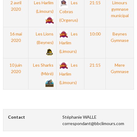
2 avril
Les Harlim
Les
21:15
Limours
2020
gymnase
(Limours)
Cobras
municipal
(Orgerus)
16 mai
Les Lions
Les
10:00
Beynes
2020
Gymnase
(Beynes)
Harlim
(Limours)
10 juin
Les Sharks
Les
21:15
Mere
2020
Gymnase
(Méré)
Harlim
(Limours)
Contact
Stéphanie WALLE
correspondant@bbclimours.com