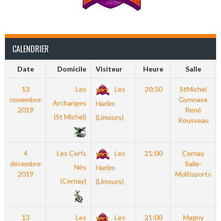
CALENDRIER
Date
Domicile
Visiteur
Heure
Salle
13
Les
Les
20:30
StMichel
novembre
Gymnase
Archanges
Harlim
2019
René
(St Michel)
(Limours)
Rousseau
4
Les Cerfs
Les
21:00
Cernay
décembre
Salle-
Nés
Harlim
2019
Multisports
(Cernay)
(Limours)
13
Les
Les
21:00
Magny