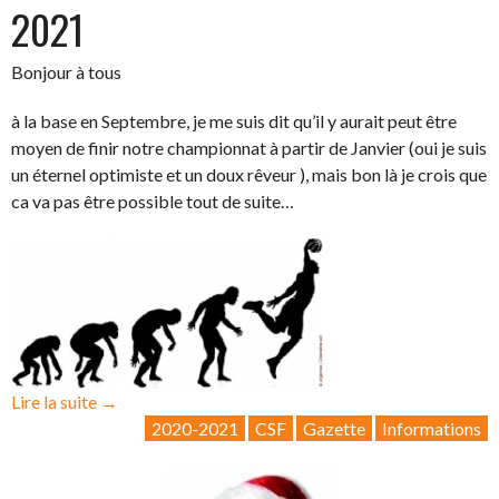
2021
Bonjour à tous
à la base en Septembre, je me suis dit qu’il y aurait peut être
moyen de finir notre championnat à partir de Janvier (oui je suis
un éternel optimiste et un doux rêveur ), mais bon là je crois que
ca va pas être possible tout de suite…
« La
Lire la suite
→
gazette
2020-2021
CSF
Gazette
Informations
CSF
envoie