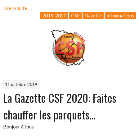
« La
Lire la suite
→
gazette
2019-2020
CSF
Gazette
Informations
CSF
2020-
01:
C’est
Noël
»
11 octobre 2019
La Gazette CSF 2020: Faites
chauffer les parquets…
Bonjour à tous