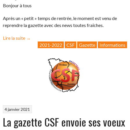
Bonjour à tous
Après un « petit » temps de rentrée, le moment est venu de
reprendre la gazette avec des news toutes fraîches.
« La
Lire la suite
→
Gazette
2021-2022
CSF
Gazette
Informations
CSF
2022-
01:
Let’s
Play
Basketball… »
4 janvier 2021
La gazette CSF envoie ses voeux