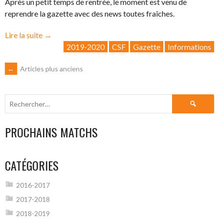
Après un petit temps de rentrée, le moment est venu de
reprendre la gazette avec des news toutes fraîches.
« La
Lire la suite
→
Gazette
2019-2020
CSF
Gazette
Informations
CSF
NAVIGATION
←
Articles plus anciens
2020:
Faites
DES
chauffer
Rechercher :
les
parquets… »
ARTICLES
PROCHAINS MATCHS
CATÉGORIES
2016-2017
2017-2018
2018-2019