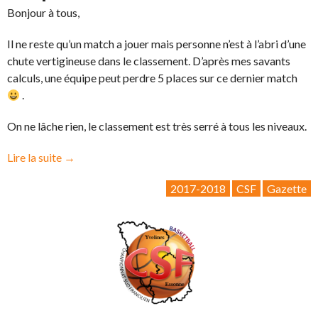
Bonjour à tous,
Il ne reste qu’un match a jouer mais personne n’est à l’abri d’une
chute vertigineuse dans le classement. D’après mes savants
calculs, une équipe peut perdre 5 places sur ce dernier match
.
On ne lâche rien, le classement est très serré à tous les niveaux.
« La
Lire la suite
→
Gazette
2017-2018
CSF
Gazette
CSF
2018-
05:
La
fin
est
proche… »