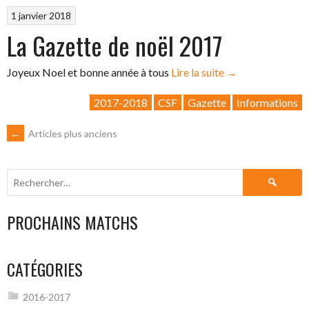
1 janvier 2018
La Gazette de noël 2017
« La
Joyeux Noel et bonne année à tous
Lire la suite
→
Gazette
2017-2018
CSF
Gazette
Informations
de
noël
NAVIGATION
←
Articles plus anciens
2017 »
DES
Rechercher :
ARTICLES
PROCHAINS MATCHS
CATÉGORIES
2016-2017