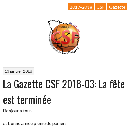
Gazette
2017-2018
CSF
Gazette
CSF
2018-
04:
Le
printemps
arrive… »
13 janvier 2018
La Gazette CSF 2018-03: La fête
est terminée
Bonjour à tous,
et bonne année pleine de paniers