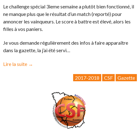
Le challenge spécial 3ieme semaine a plutôt bien fonctionné, il
ne manque plus que le résultat d’un match (reporté) pour
annoncer les vainqueurs. Le score à battre est élevé, alors les
filles à vos paniers.
Je vous demande régulièrement des infos à faire apparaître
dans la gazette, la j’ai été servi…
« La
Lire la suite
→
Gazette
2017-2018
CSF
Gazette
CSF
2018-
03:
La
fête
est
terminée »