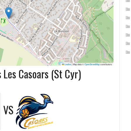
Leaflet
|
Map data ©
OpenStreetMap
contributors
 Les Casoars (St Cyr)
VS