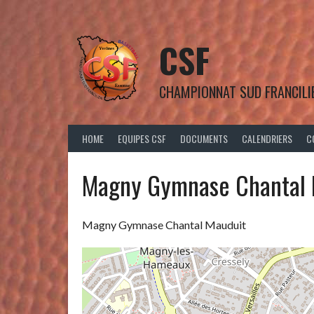
Aller
au
contenu
CSF
CHAMPIONNAT SUD FRANCILI
HOME
EQUIPES CSF
DOCUMENTS
CALENDRIERS
C
Magny Gymnase Chantal 
Magny Gymnase Chantal Mauduit