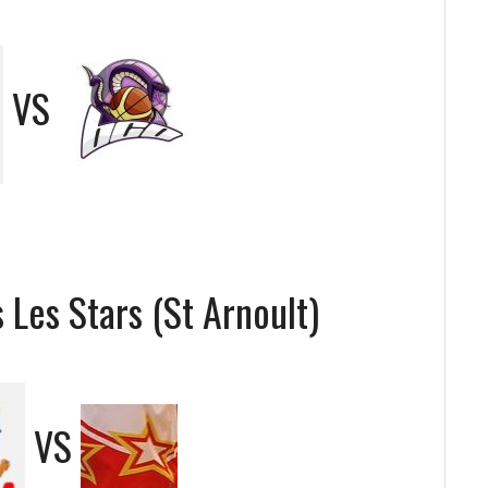
VS
 Les Stars (St Arnoult)
VS