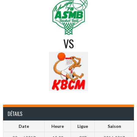
VS
DÉTAILS
Date
Heure
Ligue
Saison