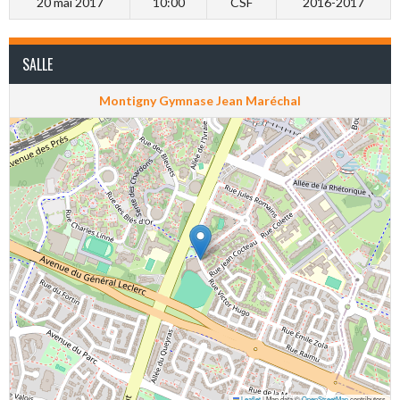
20 mai 2017
10:00
CSF
2016-2017
SALLE
Montigny Gymnase Jean Maréchal
Leaflet
|
Map data ©
OpenStreetMap
contributors