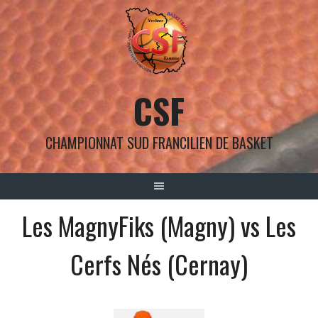
Aller
au
contenu
CSF
CHAMPIONNAT SUD FRANCILIEN DE BASKET
Les MagnyFiks (Magny) vs Les
Cerfs Nés (Cernay)