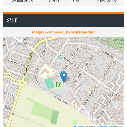
29 mai 2026
21:00
CSF
2025-2026
SALLE
Magny Gymnase Chantal Mauduit
Leaflet
|
Map data ©
OpenStreetMap
contributors