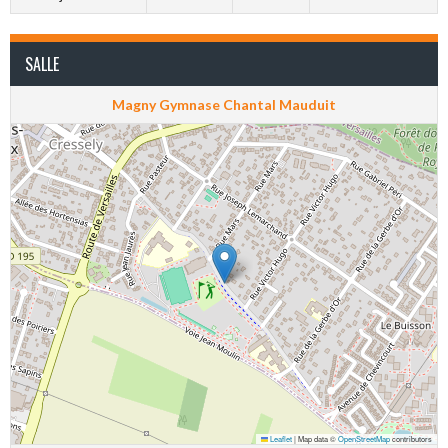
SALLE
Magny Gymnase Chantal Mauduit
Leaflet
|
Map data ©
OpenStreetMap
contributors