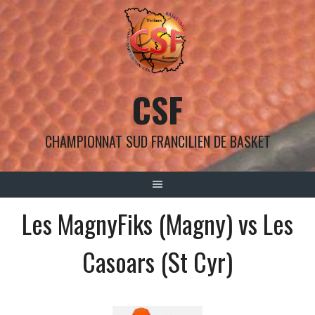
Aller
au
contenu
CSF
CHAMPIONNAT SUD FRANCILIEN DE BASKET
Les MagnyFiks (Magny) vs Les
Casoars (St Cyr)