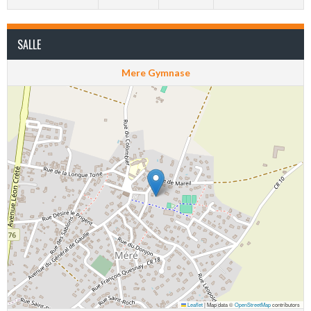
SALLE
Mere Gymnase
Leaflet
|
Map data ©
OpenStreetMap
contributors