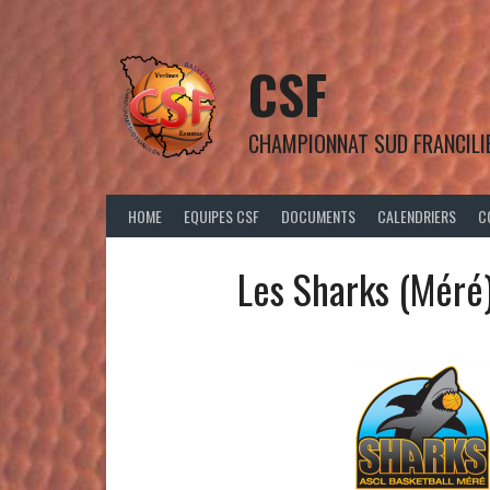
Aller
au
contenu
CSF
CHAMPIONNAT SUD FRANCILI
HOME
EQUIPES CSF
DOCUMENTS
CALENDRIERS
C
Les Sharks (Méré)