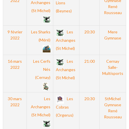
2022
Gymnase
Archanges
Lions
René
(St Michel)
(Beynes)
Rousseau
9 février
Les Sharks
Les
20:30
Mere
2022
Gymnase
(Méré)
Archanges
(St Michel)
16 mars
Les Cerfs
Les
21:00
Cernay
2022
Salle-
Nés
Archanges
Multisports
(Cernay)
(St Michel)
30 mars
Les
Les
20:30
StMichel
2022
Gymnase
Archanges
Cobras
René
(St Michel)
(Orgerus)
Rousseau