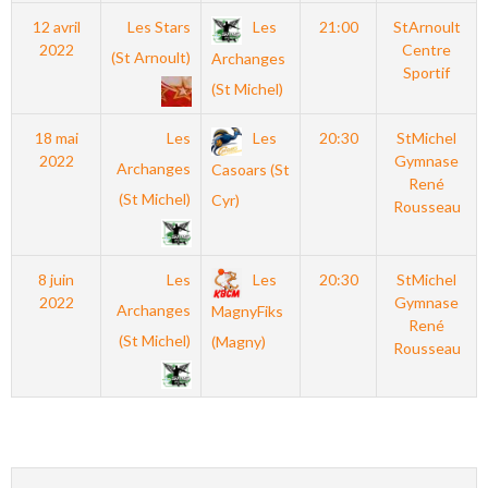
12 avril
Les Stars
Les
21:00
StArnoult
2022
Centre
(St Arnoult)
Archanges
Sportif
(St Michel)
18 mai
Les
Les
20:30
StMichel
2022
Gymnase
Archanges
Casoars (St
René
(St Michel)
Cyr)
Rousseau
8 juin
Les
Les
20:30
StMichel
2022
Gymnase
Archanges
MagnyFiks
René
(St Michel)
(Magny)
Rousseau