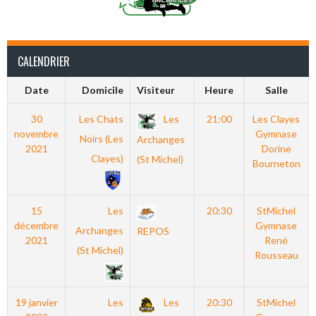
CALENDRIER
Date
Domicile
Visiteur
Heure
Salle
30
Les Chats
Les
21:00
Les Clayes
novembre
Gymnase
Noirs (Les
Archanges
2021
Dorine
Clayes)
(St Michel)
Bourneton
15
Les
20:30
StMichel
décembre
Gymnase
Archanges
REPOS
2021
René
(St Michel)
Rousseau
19 janvier
Les
Les
20:30
StMichel