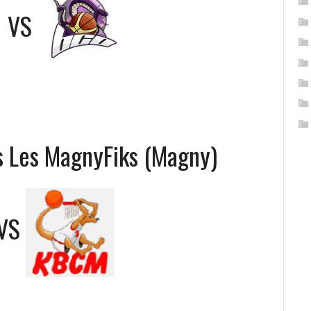
VS
s Les MagnyFiks (Magny)
VS