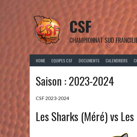
Aller
au
contenu
CSF
CHAMPIONNAT SUD FRANCILI
HOME
EQUIPES CSF
DOCUMENTS
CALENDRIERS
C
Saison :
2023-2024
CSF 2023-2024
Les Sharks (Méré) vs Les