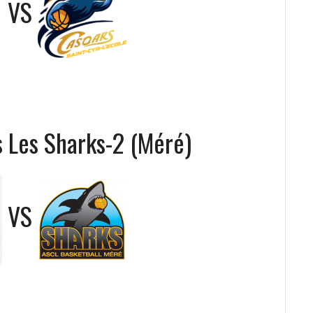
VS
 Les Sharks-2 (Méré)
VS