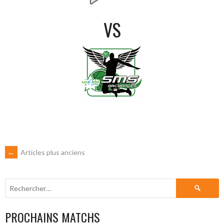
VS
NAVIGATION
←
Articles plus anciens
DES
Rechercher :
ARTICLES
PROCHAINS MATCHS