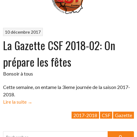
10 décembre 2017
La Gazette CSF 2018-02: On
prépare les fêtes
Bonsoir à tous
Cette semaine, on entame la 3ieme journée de la saison 2017-
2018.
« La
Lire la suite
→
Gazette
2017-2018
CSF
Gazette
CSF
2018-
02:
Rechercher :