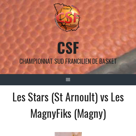
Aller
au
contenu
CSF
CHAMPIONNAT SUD FRANCILIEN DE BASKET
Les Stars (St Arnoult) vs Les
MagnyFiks (Magny)