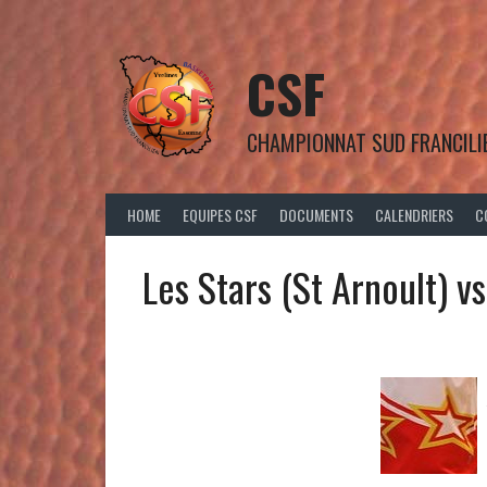
Aller
au
contenu
CSF
CHAMPIONNAT SUD FRANCILI
HOME
EQUIPES CSF
DOCUMENTS
CALENDRIERS
C
Les Stars (St Arnoult) v