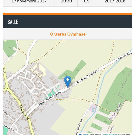
17 novembre 2017
20:30
CSF
2017-2018
SALLE
Orgerus Gymnase
Leaflet
|
Map data ©
OpenStreetMap
contributors