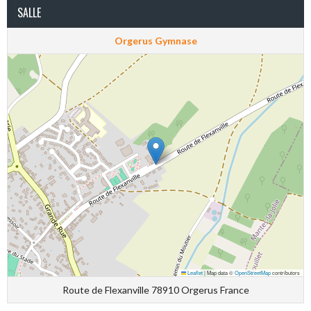
SALLE
Orgerus Gymnase
Leaflet
|
Map data ©
OpenStreetMap
contributors
Route de Flexanville 78910 Orgerus France