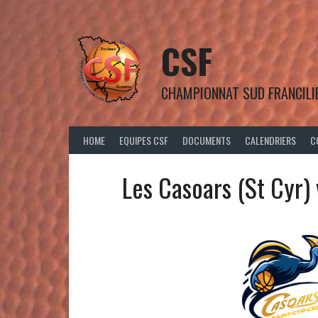
Aller
au
contenu
CSF
CHAMPIONNAT SUD FRANCILI
HOME
EQUIPES CSF
DOCUMENTS
CALENDRIERS
C
Les Casoars (St Cyr)