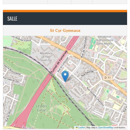
SALLE
St Cyr Gymnase
Leaflet
|
Map data ©
OpenStreetMap
contributors