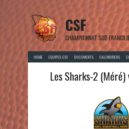
Aller
au
contenu
CSF
CHAMPIONNAT SUD FRANCILI
HOME
EQUIPES CSF
DOCUMENTS
CALENDRIERS
C
Les Sharks-2 (Méré)