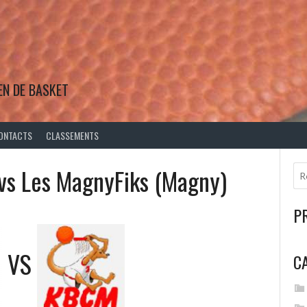
EN DE BASKET
ONTACTS
CLASSEMENTS
 vs Les MagnyFiks (Magny)
P
VS
C