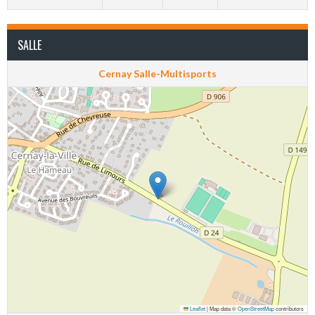
SALLE
Cernay Salle-Multisports
Leaflet
|
Map data ©
OpenStreetMap
contributors