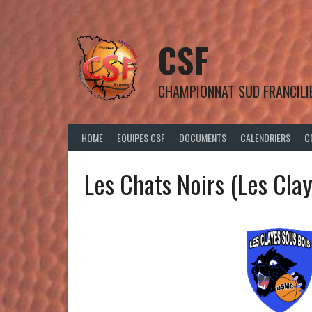
Aller
au
contenu
CSF
CHAMPIONNAT SUD FRANCILI
HOME
EQUIPES CSF
DOCUMENTS
CALENDRIERS
C
Les Chats Noirs (Les Cla