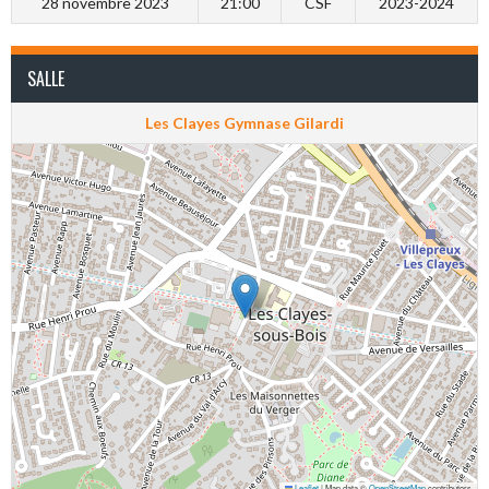
28 novembre 2023
21:00
CSF
2023-2024
SALLE
Les Clayes Gymnase Gilardi
Leaflet
|
Map data ©
OpenStreetMap
contributors