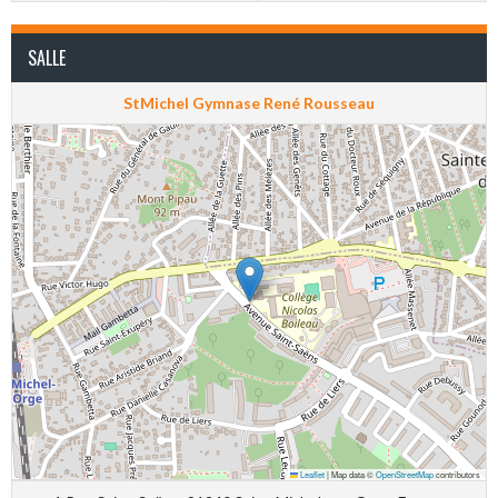
SALLE
StMichel Gymnase René Rousseau
Leaflet
|
Map data ©
OpenStreetMap
contributors