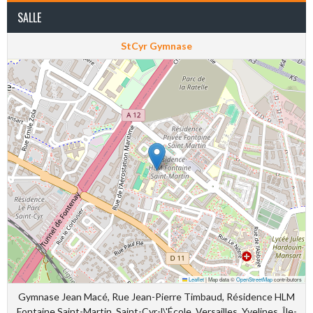
SALLE
StCyr Gymnase
Leaflet
|
Map data ©
OpenStreetMap
contributors
Gymnase Jean Macé, Rue Jean-Pierre Timbaud, Résidence HLM
Fontaine Saint-Martin, Saint-Cyr-l\'École, Versailles, Yvelines, Île-