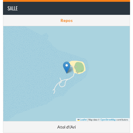
SALLE
Repos
Leaflet
|
Map data ©
OpenStreetMap
contributors
Atol d\'Ari