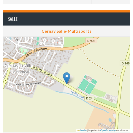
SALLE
Cernay Salle-Multisports
Leaflet
|
Map data ©
OpenStreetMap
contributors