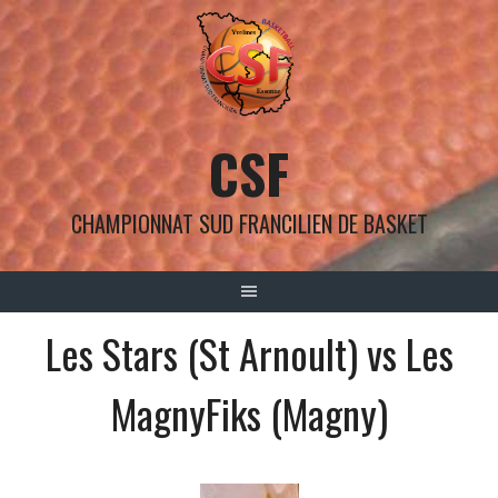
Aller
au
contenu
CSF
CHAMPIONNAT SUD FRANCILIEN DE BASKET
Les Stars (St Arnoult) vs Les
MagnyFiks (Magny)