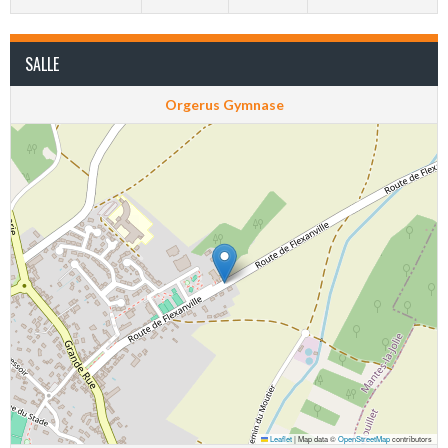
SALLE
Orgerus Gymnase
Leaflet
|
Map data ©
OpenStreetMap
contributors