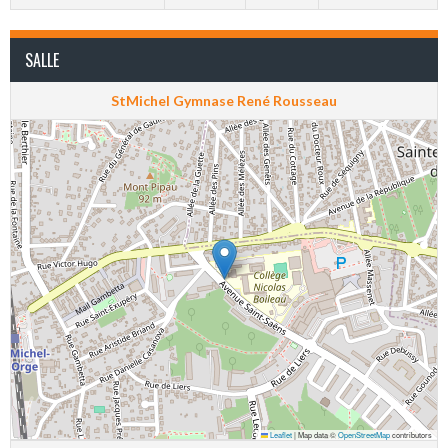
SALLE
StMichel Gymnase René Rousseau
Leaflet
|
Map data ©
OpenStreetMap
contributors