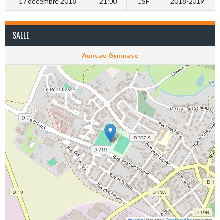
17 décembre 2018
21:00
CSF
2018-2019
SALLE
Auneau Gymnase
Leaflet
|
Map data ©
OpenStreetMap
contributors