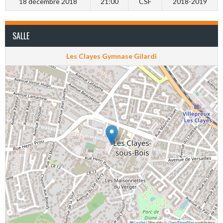
18 décembre 2018
21:00
CSF
2018-2019
SALLE
Les Clayes Gymnase Gilardi
Leaflet
|
Map data ©
OpenStreetMap
contributors