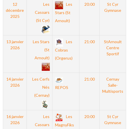
12
Les
Les
20:00
St Cyr
décembre
Gymnase
Casoars
Stars (St
2025
(St Cyr)
Arnoult)
13 janvier
Les Stars
Les
21:00
StArnoult
2026
Centre
(St
Cobras
Sportif
Arnoult)
(Orgerus)
14 janvier
Les Cerfs
21:00
Cernay
2026
Salle-
Nés
REPOS
Multisports
(Cernay)
16 janvier
Les
Les
20:00
St Cyr
2026
Gymnase
Casoars
MagnyFiks